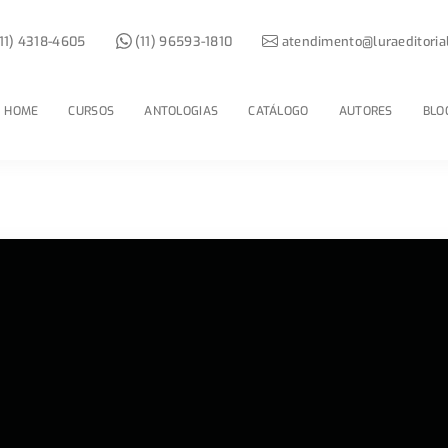
11) 4318-4605
(11) 96593-1810
atendimento@luraeditoria
HOME
CURSOS
ANTOLOGIAS
CATÁLOGO
AUTORES
BLO