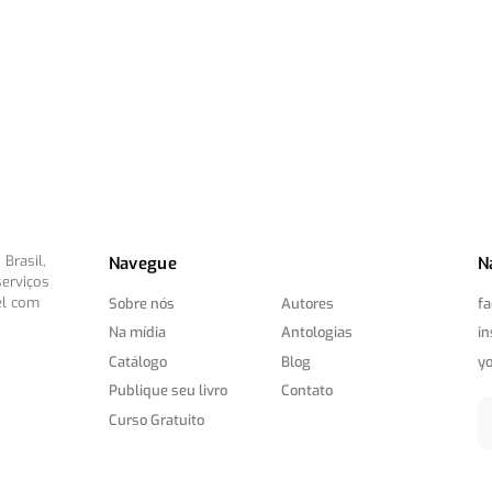
Brasil,
Navegue
N
serviços
el com
Sobre nós
Autores
f
Na mídia
Antologias
i
Catálogo
Blog
y
Publique seu livro
Contato
Curso Gratuito