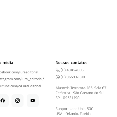
a mídia
Nossos contatos
(11) 4318-4605
acebook.com/
luraeditorial
(11) 96593-1810
nstagram.com/
lura_editorial/
outube.com/
c/
LuraEditorial
Alameda Terracota, 185, Sala 631
Cerâmica - São Caetano do Sul
SP - 09531-190
Sunport Lane Unit, 500
USA - Orlando, Florida