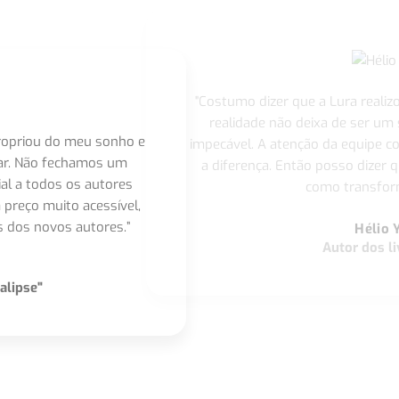
"Costumo dizer que a Lura realiz
realidade não deixa de ser um
apropriou do meu sonho e
impecável. A atenção da equipe 
nar. Não fechamos um
a diferença. Então posso dizer q
ial a todos os autores
como transform
 preço muito acessível,
 dos novos autores.”
Hélio 
Autor dos li
alipse"