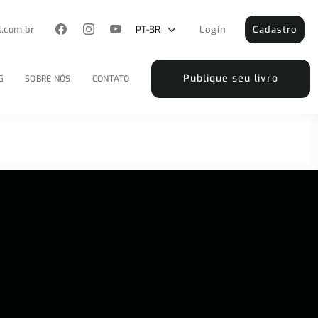
l.com.br
Login
Cadastro
Publique seu livro
G
SOBRE NÓS
CONTATO