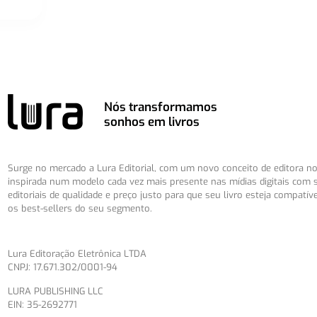
Nós transformamos
sonhos em livros
Surge no mercado a Lura Editorial, com um novo conceito de editora no 
inspirada num modelo cada vez mais presente nas mídias digitais com 
editoriais de qualidade e preço justo para que seu livro esteja compatív
os best-sellers do seu segmento.
Lura Editoração Eletrônica LTDA
CNPJ: 17.671.302/0001-94
LURA PUBLISHING LLC
EIN: 35-2692771