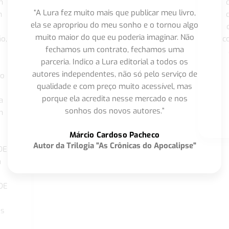
m
“A Lura fez muito mais que publicar meu livro,
m
ela se apropriou do meu sonho e o tornou algo
muito maior do que eu poderia imaginar. Não
o,
c
fechamos um contrato, fechamos uma
parceria. Indico a Lura editorial a todos os
autores independentes, não só pelo serviço de
co
qualidade e com preço muito acessível, mas
porque ela acredita nesse mercado e nos
a
sonhos dos novos autores.”
m
o
Márcio Cardoso Pacheco
Autor da Trilogia "As Crônicas do Apocalipse"
DE
a
DE
os