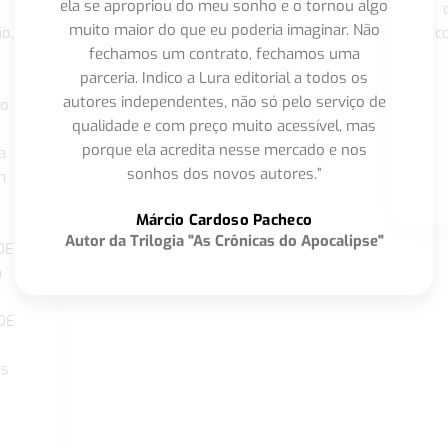
ela se apropriou do meu sonho e o tornou algo
muito maior do que eu poderia imaginar. Não
o,
c
fechamos um contrato, fechamos uma
parceria. Indico a Lura editorial a todos os
autores independentes, não só pelo serviço de
co
qualidade e com preço muito acessível, mas
porque ela acredita nesse mercado e nos
a
sonhos dos novos autores.”
m
o
Márcio Cardoso Pacheco
Autor da Trilogia "As Crônicas do Apocalipse"
DE
a
DE
os