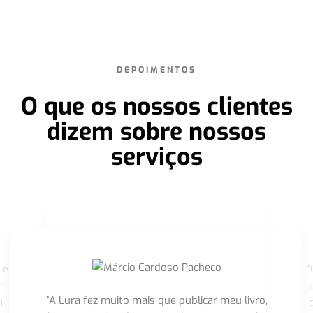
DEPOIMENTOS
O que os nossos clientes
dizem sobre nossos
serviços
 é
"
m
“A Lura fez muito mais que publicar meu livro,
m