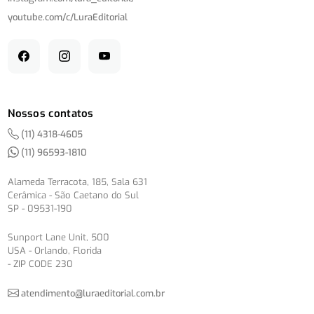
youtube.com/
c/
LuraEditorial
Nossos contatos
(11) 4318-4605
(11) 96593-1810
Alameda Terracota, 185, Sala 631
Cerâmica - São Caetano do Sul
SP - 09531-190
Sunport Lane Unit, 500
USA - Orlando, Florida
- ZIP CODE 230
atendimento@luraeditorial.com.br