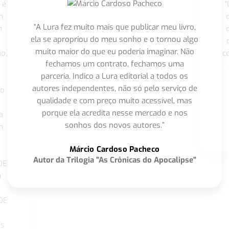
 é
"
m
“A Lura fez muito mais que publicar meu livro,
m
ela se apropriou do meu sonho e o tornou algo
muito maior do que eu poderia imaginar. Não
o,
c
fechamos um contrato, fechamos uma
parceria. Indico a Lura editorial a todos os
autores independentes, não só pelo serviço de
co
qualidade e com preço muito acessível, mas
porque ela acredita nesse mercado e nos
a
sonhos dos novos autores.”
m
o
Márcio Cardoso Pacheco
Autor da Trilogia "As Crônicas do Apocalipse"
DE
a
DE
os