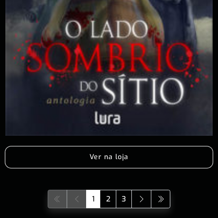
Ver na loja
1
2
3