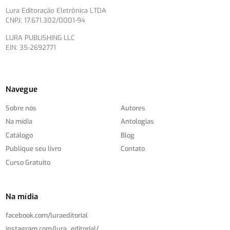
Lura Editoração Eletrônica LTDA
CNPJ: 17.671.302/0001-94
LURA PUBLISHING LLC
EIN: 35-2692771
Navegue
Sobre nós
Autores
Na mídia
Antologias
Catálogo
Blog
Publique seu livro
Contato
Curso Gratuito
Na mídia
facebook.com/
luraeditorial
instagram.com/
lura_editorial/