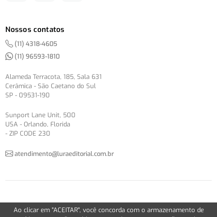
Nossos contatos
(11) 4318-4605
(11) 96593-1810
Alameda Terracota, 185, Sala 631
Cerâmica - São Caetano do Sul
SP - 09531-190
Sunport Lane Unit, 500
USA - Orlando, Florida
- ZIP CODE 230
atendimento@luraeditorial.com.br
© Copyright 2012-2026 -
Política de Privacidade
Ao clicar em "ACEITAR", você concorda com o armazenamento de
Version 2.5.1