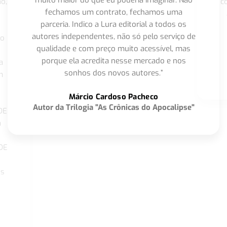
muito maior do que eu poderia imaginar. Não
o,
c
fechamos um contrato, fechamos uma
parceria. Indico a Lura editorial a todos os
autores independentes, não só pelo serviço de
co
qualidade e com preço muito acessível, mas
porque ela acredita nesse mercado e nos
a
sonhos dos novos autores.”
m
o
Márcio Cardoso Pacheco
Autor da Trilogia "As Crônicas do Apocalipse"
DE
a
DE
os