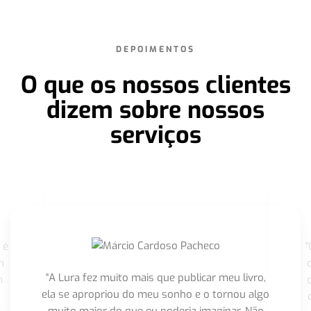
DEPOIMENTOS
O que os nossos clientes
dizem sobre nossos
serviços
 é
"
m
“A Lura fez muito mais que publicar meu livro,
m
ela se apropriou do meu sonho e o tornou algo