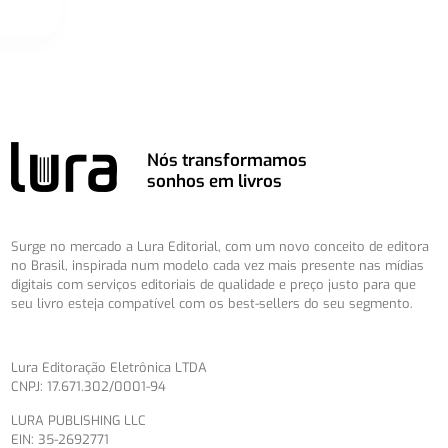
Nós transformamos
sonhos em livros
Surge no mercado a Lura Editorial, com um novo conceito de editora
no Brasil, inspirada num modelo cada vez mais presente nas mídias
digitais com serviços editoriais de qualidade e preço justo para que
seu livro esteja compatível com os best-sellers do seu segmento.
Lura Editoração Eletrônica LTDA
CNPJ: 17.671.302/0001-94
LURA PUBLISHING LLC
EIN: 35-2692771