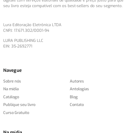
digitais com serviços editoriais de qualidade e preço justo para que
seu livro esteja compatível com os best-sellers do seu segmento.
Lura Editoração Eletrônica LTDA
CNPJ: 17.671.302/0001-94
LURA PUBLISHING LLC
EIN: 35-2692771
Navegue
Sobre nós
Autores
Na mídia
Antologias
Catálogo
Blog
Publique seu livro
Contato
Curso Gratuito
Na mídia