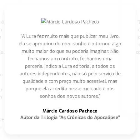
 é
"
m
“A Lura fez muito mais que publicar meu livro,
m
ela se apropriou do meu sonho e o tornou algo
muito maior do que eu poderia imaginar. Não
o,
c
fechamos um contrato, fechamos uma
parceria. Indico a Lura editorial a todos os
autores independentes, não só pelo serviço de
co
qualidade e com preço muito acessível, mas
porque ela acredita nesse mercado e nos
a
sonhos dos novos autores.”
m
o
Márcio Cardoso Pacheco
Autor da Trilogia "As Crônicas do Apocalipse"
DE
a