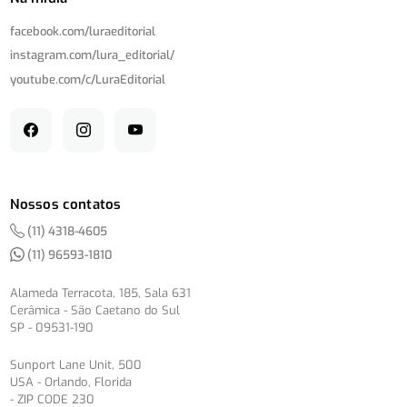
facebook.com/
luraeditorial
instagram.com/
lura_editorial/
youtube.com/
c/
LuraEditorial
Nossos contatos
(11) 4318-4605
(11) 96593-1810
Alameda Terracota, 185, Sala 631
Cerâmica - São Caetano do Sul
SP - 09531-190
Sunport Lane Unit, 500
USA - Orlando, Florida
- ZIP CODE 230