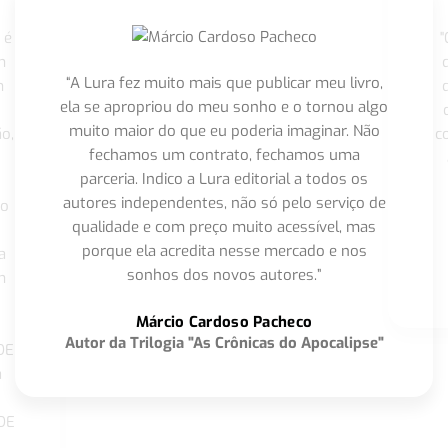
 é
"
m
“A Lura fez muito mais que publicar meu livro,
m
ela se apropriou do meu sonho e o tornou algo
muito maior do que eu poderia imaginar. Não
o,
c
fechamos um contrato, fechamos uma
parceria. Indico a Lura editorial a todos os
autores independentes, não só pelo serviço de
co
qualidade e com preço muito acessível, mas
porque ela acredita nesse mercado e nos
a
sonhos dos novos autores.”
m
o
Márcio Cardoso Pacheco
Autor da Trilogia "As Crônicas do Apocalipse"
DE
a
DE