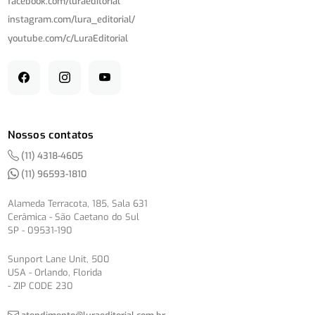
facebook.com/
luraeditorial
instagram.com/
lura_editorial/
youtube.com/
c/
LuraEditorial
Nossos contatos
(11) 4318-4605
(11) 96593-1810
Alameda Terracota, 185, Sala 631
Cerâmica - São Caetano do Sul
SP - 09531-190
Sunport Lane Unit, 500
USA - Orlando, Florida
- ZIP CODE 230