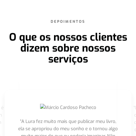
DEPOIMENTOS
O que os nossos clientes
dizem sobre nossos
serviços
 é
"
m
“A Lura fez muito mais que publicar meu livro,
m
ela se apropriou do meu sonho e o tornou algo