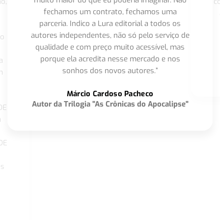
muito maior do que eu poderia imaginar. Não
o,
c
fechamos um contrato, fechamos uma
parceria. Indico a Lura editorial a todos os
autores independentes, não só pelo serviço de
co
qualidade e com preço muito acessível, mas
porque ela acredita nesse mercado e nos
a
sonhos dos novos autores.”
m
o
Márcio Cardoso Pacheco
Autor da Trilogia "As Crônicas do Apocalipse"
DE
a
DE
os