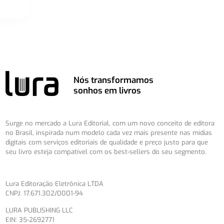
Nós transformamos
sonhos em livros
Surge no mercado a Lura Editorial, com um novo conceito de editora
no Brasil, inspirada num modelo cada vez mais presente nas mídias
digitais com serviços editoriais de qualidade e preço justo para que
seu livro esteja compatível com os best-sellers do seu segmento.
Lura Editoração Eletrônica LTDA
CNPJ: 17.671.302/0001-94
LURA PUBLISHING LLC
EIN: 35-2692771