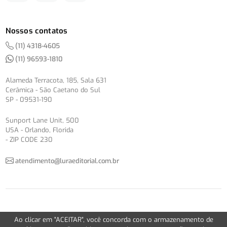
Nossos contatos
(11) 4318-4605
(11) 96593-1810
Alameda Terracota, 185, Sala 631
Cerâmica - São Caetano do Sul
SP - 09531-190
Sunport Lane Unit, 500
USA - Orlando, Florida
- ZIP CODE 230
atendimento@luraeditorial.com.br
© Copyright 2012-2026 -
Política de Privacidade
Ao clicar em "ACEITAR", você concorda com o armazenamento de
Version 2.5.1