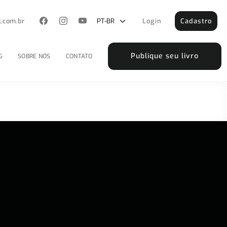
l.com.br
Login
Cadastro
Publique seu livro
G
SOBRE NÓS
CONTATO