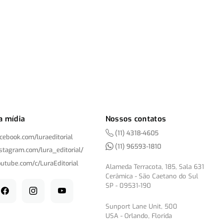
a mídia
Nossos contatos
(11) 4318-4605
acebook.com/
luraeditorial
(11) 96593-1810
nstagram.com/
lura_editorial/
outube.com/
c/
LuraEditorial
Alameda Terracota, 185, Sala 631
Cerâmica - São Caetano do Sul
SP - 09531-190
Sunport Lane Unit, 500
USA - Orlando, Florida