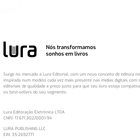
Nós transformamos
sonhos em livros
Surge no mercado a Lura Editorial, com um novo conceito de editora no 
inspirada num modelo cada vez mais presente nas mídias digitais com 
editoriais de qualidade e preço justo para que seu livro esteja compatív
os best-sellers do seu segmento.
Lura Editoração Eletrônica LTDA
CNPJ: 17.671.302/0001-94
LURA PUBLISHING LLC
EIN: 35-2692771