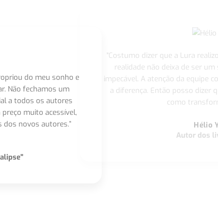
"Costumo dizer que a Lura realiz
realidade não deixa de ser um
apropriou do meu sonho e
impecável. A atenção da equipe 
nar. Não fechamos um
a diferença. Então posso dizer q
ial a todos os autores
como transform
 preço muito acessível,
 dos novos autores.”
Hélio 
Autor dos li
alipse"