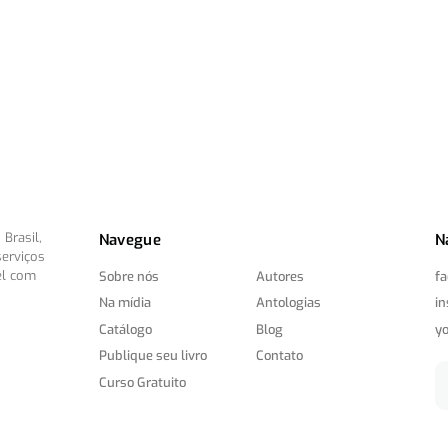
Brasil,
Navegue
N
serviços
el com
Sobre nós
Autores
f
Na mídia
Antologias
i
Catálogo
Blog
y
Publique seu livro
Contato
Curso Gratuito