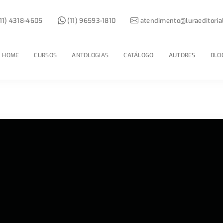
11) 4318-4605
(11) 96593-1810
atendimento@luraeditoria
HOME
CURSOS
ANTOLOGIAS
CATÁLOGO
AUTORES
BLO