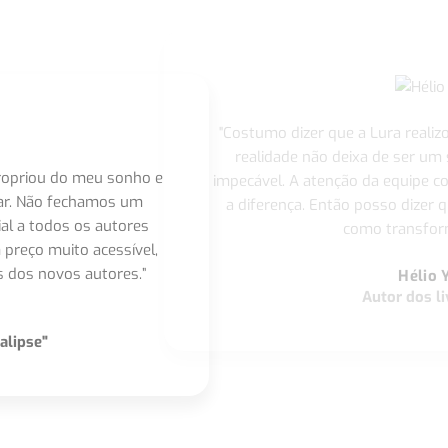
"Costumo dizer que a Lura realiz
realidade não deixa de ser um
apropriou do meu sonho e
impecável. A atenção da equipe 
nar. Não fechamos um
a diferença. Então posso dizer q
ial a todos os autores
como transform
 preço muito acessível,
 dos novos autores.”
Hélio 
Autor dos li
alipse"