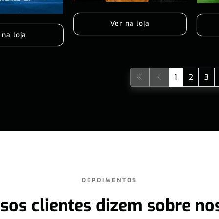
Ver na loja
 na loja
1
2
3
DEPOIMENTOS
sos clientes dizem sobre no