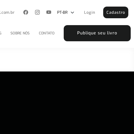
l.com.br
Login
Cadastro
Publique seu livro
G
SOBRE NÓS
CONTATO