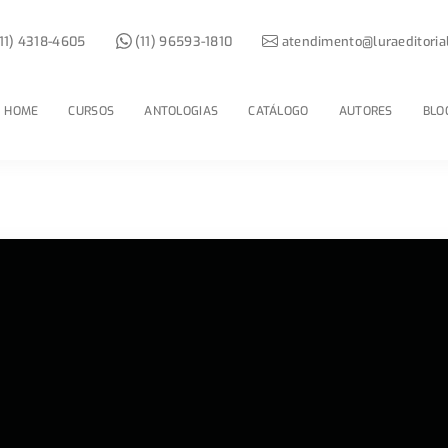
11) 4318-4605
(11) 96593-1810
atendimento@luraeditoria
HOME
CURSOS
ANTOLOGIAS
CATÁLOGO
AUTORES
BLO