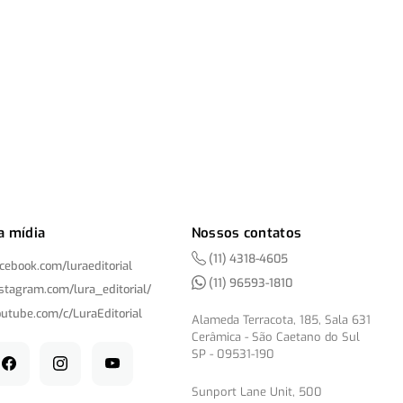
a mídia
Nossos contatos
(11) 4318-4605
acebook.com/
luraeditorial
(11) 96593-1810
nstagram.com/
lura_editorial/
outube.com/
c/
LuraEditorial
Alameda Terracota, 185, Sala 631
Cerâmica - São Caetano do Sul
SP - 09531-190
Sunport Lane Unit, 500