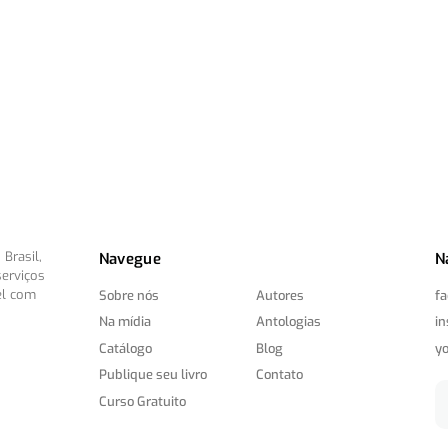
Brasil,
Navegue
N
serviços
el com
Sobre nós
Autores
f
Na mídia
Antologias
i
Catálogo
Blog
y
Publique seu livro
Contato
Curso Gratuito