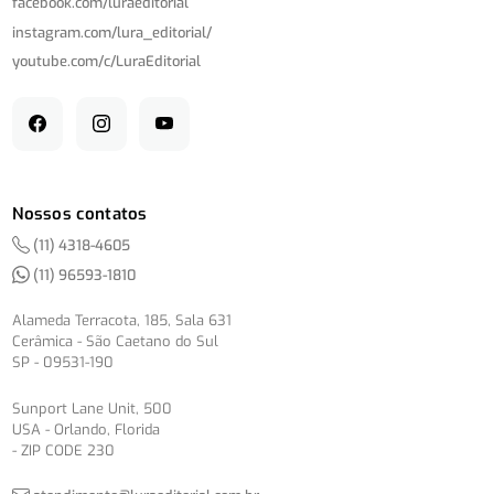
facebook.com/
luraeditorial
instagram.com/
lura_editorial/
youtube.com/
c/
LuraEditorial
Nossos contatos
(11) 4318-4605
(11) 96593-1810
Alameda Terracota, 185, Sala 631
Cerâmica - São Caetano do Sul
SP - 09531-190
Sunport Lane Unit, 500
USA - Orlando, Florida
- ZIP CODE 230