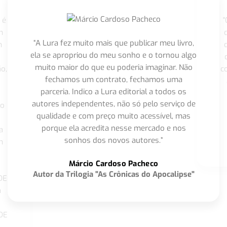
 é
"
m
“A Lura fez muito mais que publicar meu livro,
m
ela se apropriou do meu sonho e o tornou algo
muito maior do que eu poderia imaginar. Não
o,
c
fechamos um contrato, fechamos uma
parceria. Indico a Lura editorial a todos os
autores independentes, não só pelo serviço de
co
qualidade e com preço muito acessível, mas
porque ela acredita nesse mercado e nos
a
sonhos dos novos autores.”
m
o
Márcio Cardoso Pacheco
Autor da Trilogia "As Crônicas do Apocalipse"
DE
a
DE