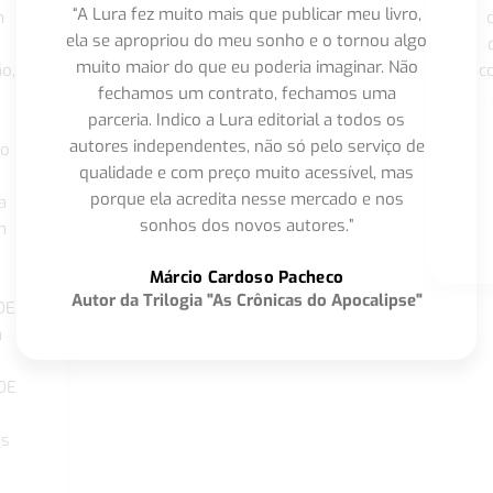
“A Lura fez muito mais que publicar meu livro,
m
ela se apropriou do meu sonho e o tornou algo
muito maior do que eu poderia imaginar. Não
o,
c
fechamos um contrato, fechamos uma
parceria. Indico a Lura editorial a todos os
autores independentes, não só pelo serviço de
co
qualidade e com preço muito acessível, mas
porque ela acredita nesse mercado e nos
a
sonhos dos novos autores.”
m
o
Márcio Cardoso Pacheco
Autor da Trilogia "As Crônicas do Apocalipse"
DE
a
DE
os