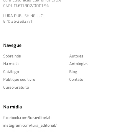
Lura Editoração Eletrônica LTDA
CNPJ: 17.671.302/0001-94
LURA PUBLISHING LLC
EIN: 35-2692771
Navegue
Sobre nós
Autores
Na mídia
Antologias
Catálogo
Blog
Publique seu livro
Contato
Curso Gratuito
Na mídia
facebook.com/
luraeditorial
instagram.com/
lura_editorial/