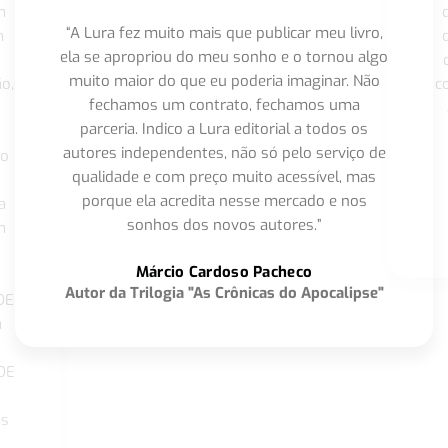
m
“A Lura fez muito mais que publicar meu livro,
m
ela se apropriou do meu sonho e o tornou algo
muito maior do que eu poderia imaginar. Não
o,
c
fechamos um contrato, fechamos uma
parceria. Indico a Lura editorial a todos os
autores independentes, não só pelo serviço de
co
qualidade e com preço muito acessível, mas
porque ela acredita nesse mercado e nos
a
sonhos dos novos autores.”
m
o
Márcio Cardoso Pacheco
Autor da Trilogia "As Crônicas do Apocalipse"
DE
a
DE
os