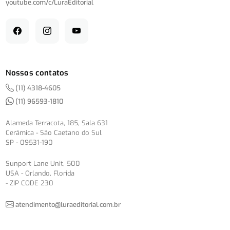
youtube.com/
c/
LuraEditorial
Nossos contatos
(11) 4318-4605
(11) 96593-1810
Alameda Terracota, 185, Sala 631
Cerâmica - São Caetano do Sul
SP - 09531-190
Sunport Lane Unit, 500
USA - Orlando, Florida
- ZIP CODE 230
atendimento@luraeditorial.com.br