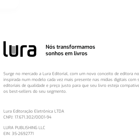
Nós transformamos
sonhos em livros
Surge no mercado a Lura Editorial, com um novo conceito de editora no 
inspirada num modelo cada vez mais presente nas mídias digitais com 
editoriais de qualidade e preço justo para que seu livro esteja compatív
os best-sellers do seu segmento.
Lura Editoração Eletrônica LTDA
CNPJ: 17.671.302/0001-94
LURA PUBLISHING LLC
EIN: 35-2692771