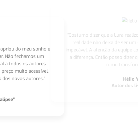
"Costumo dizer que a Lura realiz
realidade não deixa de ser um
apropriou do meu sonho e
impecável. A atenção da equipe 
nar. Não fechamos um
a diferença. Então posso dizer q
ial a todos os autores
como transform
 preço muito acessível,
 dos novos autores.”
Hélio 
Autor dos li
alipse"