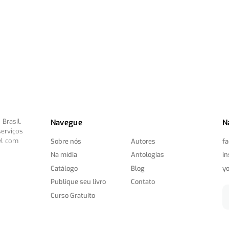
Brasil,
Navegue
N
serviços
el com
Sobre nós
Autores
f
Na mídia
Antologias
i
Catálogo
Blog
y
Publique seu livro
Contato
Curso Gratuito