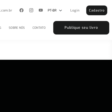
l.com.br
Login
Cadastro
Publique seu livro
G
SOBRE NÓS
CONTATO