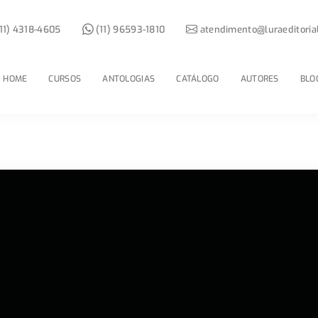
11) 4318-4605
(11) 96593-1810
atendimento@luraeditoria
HOME
CURSOS
ANTOLOGIAS
CATÁLOGO
AUTORES
BLO