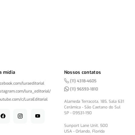
a mídia
Nossos contatos
(11) 4318-4605
acebook.com/
luraeditorial
(11) 96593-1810
nstagram.com/
lura_editorial/
outube.com/
c/
LuraEditorial
Alameda Terracota, 185, Sala 631
Cerâmica - São Caetano do Sul
SP - 09531-190
Sunport Lane Unit, 500
USA - Orlando, Florida