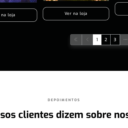
Ver na loja
 na loja
1
2
3
DEPOIMENTOS
sos clientes dizem sobre no