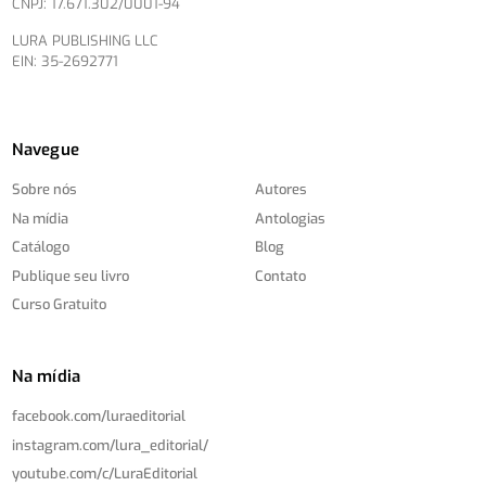
CNPJ: 17.671.302/0001-94
LURA PUBLISHING LLC
EIN: 35-2692771
Navegue
Sobre nós
Autores
Na mídia
Antologias
Catálogo
Blog
Publique seu livro
Contato
Curso Gratuito
Na mídia
facebook.com/
luraeditorial
instagram.com/
lura_editorial/
youtube.com/
c/
LuraEditorial