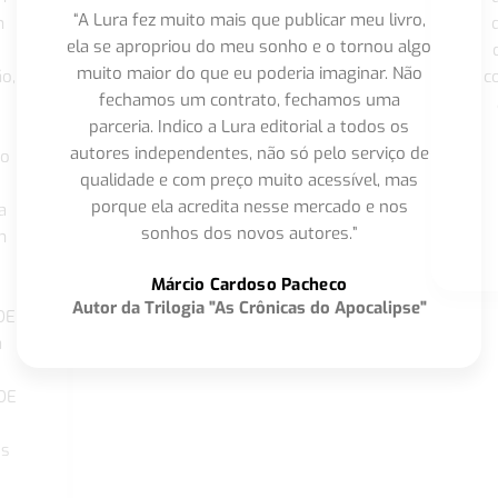
“A Lura fez muito mais que publicar meu livro,
m
ela se apropriou do meu sonho e o tornou algo
muito maior do que eu poderia imaginar. Não
o,
c
fechamos um contrato, fechamos uma
parceria. Indico a Lura editorial a todos os
autores independentes, não só pelo serviço de
co
qualidade e com preço muito acessível, mas
porque ela acredita nesse mercado e nos
a
sonhos dos novos autores.”
m
o
Márcio Cardoso Pacheco
Autor da Trilogia "As Crônicas do Apocalipse"
DE
a
DE
os