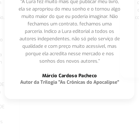
“A Lura fez muito mais que publicar meu livro,
m
ela se apropriou do meu sonho e o tornou algo
muito maior do que eu poderia imaginar. Não
o,
c
fechamos um contrato, fechamos uma
parceria. Indico a Lura editorial a todos os
autores independentes, não só pelo serviço de
co
qualidade e com preço muito acessível, mas
porque ela acredita nesse mercado e nos
a
sonhos dos novos autores.”
m
o
Márcio Cardoso Pacheco
Autor da Trilogia "As Crônicas do Apocalipse"
DE
a
DE
os