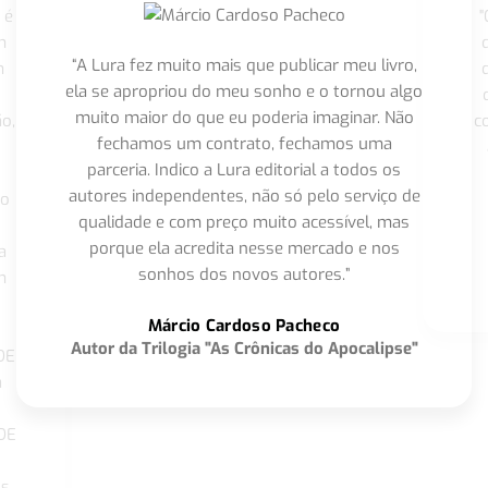
 é
"
m
“A Lura fez muito mais que publicar meu livro,
m
ela se apropriou do meu sonho e o tornou algo
muito maior do que eu poderia imaginar. Não
o,
c
fechamos um contrato, fechamos uma
parceria. Indico a Lura editorial a todos os
autores independentes, não só pelo serviço de
co
qualidade e com preço muito acessível, mas
porque ela acredita nesse mercado e nos
a
sonhos dos novos autores.”
m
o
Márcio Cardoso Pacheco
Autor da Trilogia "As Crônicas do Apocalipse"
DE
a
DE
os