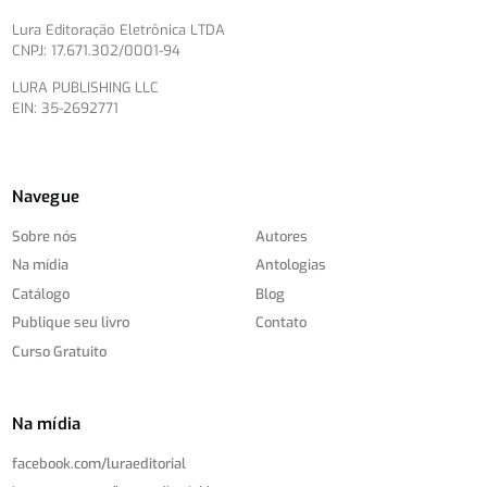
Lura Editoração Eletrônica LTDA
CNPJ: 17.671.302/0001-94
LURA PUBLISHING LLC
EIN: 35-2692771
Navegue
Sobre nós
Autores
Na mídia
Antologias
Catálogo
Blog
Publique seu livro
Contato
Curso Gratuito
Na mídia
facebook.com/
luraeditorial