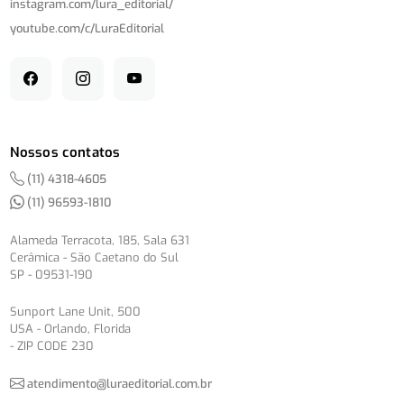
instagram.com/
lura_editorial/
youtube.com/
c/
LuraEditorial
Nossos contatos
(11) 4318-4605
(11) 96593-1810
Alameda Terracota, 185, Sala 631
Cerâmica - São Caetano do Sul
SP - 09531-190
Sunport Lane Unit, 500
USA - Orlando, Florida
- ZIP CODE 230
atendimento@luraeditorial.com.br