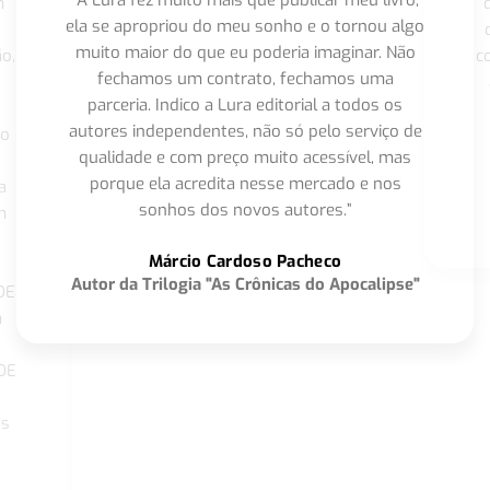
“A Lura fez muito mais que publicar meu livro,
m
ela se apropriou do meu sonho e o tornou algo
muito maior do que eu poderia imaginar. Não
o,
c
fechamos um contrato, fechamos uma
parceria. Indico a Lura editorial a todos os
autores independentes, não só pelo serviço de
co
qualidade e com preço muito acessível, mas
porque ela acredita nesse mercado e nos
a
sonhos dos novos autores.”
m
o
Márcio Cardoso Pacheco
Autor da Trilogia "As Crônicas do Apocalipse"
DE
a
DE
os