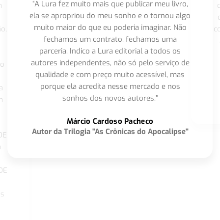
“A Lura fez muito mais que publicar meu livro,
m
ela se apropriou do meu sonho e o tornou algo
muito maior do que eu poderia imaginar. Não
o,
c
fechamos um contrato, fechamos uma
parceria. Indico a Lura editorial a todos os
autores independentes, não só pelo serviço de
co
qualidade e com preço muito acessível, mas
porque ela acredita nesse mercado e nos
a
sonhos dos novos autores.”
m
o
Márcio Cardoso Pacheco
Autor da Trilogia "As Crônicas do Apocalipse"
DE
a
DE
os