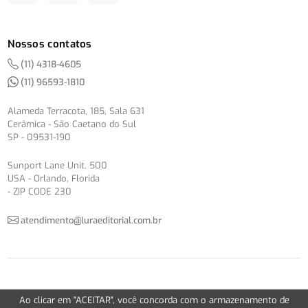
Nossos contatos
(11) 4318-4605
(11) 96593-1810
Alameda Terracota, 185, Sala 631
Cerâmica - São Caetano do Sul
SP - 09531-190
Sunport Lane Unit, 500
USA - Orlando, Florida
- ZIP CODE 230
atendimento@luraeditorial.com.br
© Copyright 2012-2026 -
Política de Privacidade
Ao clicar em "ACEITAR", você concorda com o armazenamento de