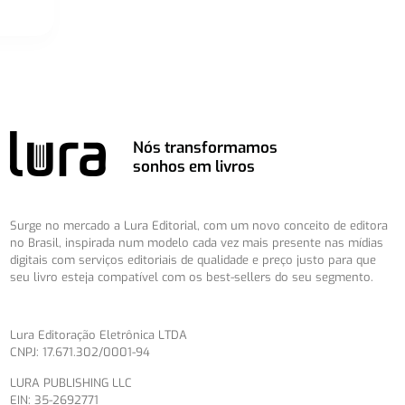
Nós transformamos
sonhos em livros
Surge no mercado a Lura Editorial, com um novo conceito de editora
no Brasil, inspirada num modelo cada vez mais presente nas mídias
digitais com serviços editoriais de qualidade e preço justo para que
seu livro esteja compatível com os best-sellers do seu segmento.
Lura Editoração Eletrônica LTDA
CNPJ: 17.671.302/0001-94
LURA PUBLISHING LLC
EIN: 35-2692771