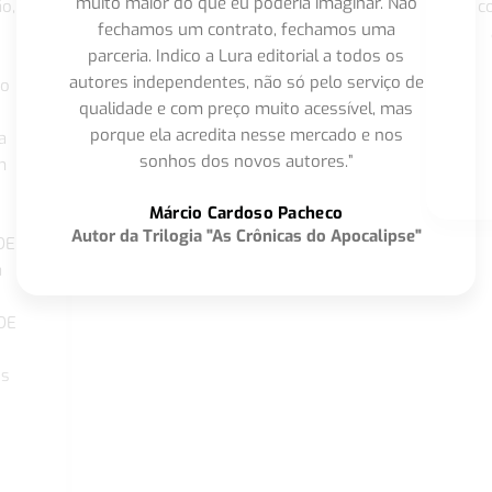
muito maior do que eu poderia imaginar. Não
o,
c
fechamos um contrato, fechamos uma
parceria. Indico a Lura editorial a todos os
autores independentes, não só pelo serviço de
co
qualidade e com preço muito acessível, mas
porque ela acredita nesse mercado e nos
a
sonhos dos novos autores.”
m
o
Márcio Cardoso Pacheco
Autor da Trilogia "As Crônicas do Apocalipse"
DE
a
DE
os