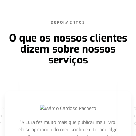
DEPOIMENTOS
O que os nossos clientes
dizem sobre nossos
serviços
 é
"
m
“A Lura fez muito mais que publicar meu livro,
m
ela se apropriou do meu sonho e o tornou algo