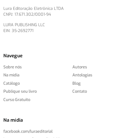
Lura Editoração Eletrônica LTDA
CNPJ: 17.671.302/0001-94
LURA PUBLISHING LLC
EIN: 35-2692771
Navegue
Sobre nós
Autores
Na mídia
Antologias
Catálogo
Blog
Publique seu livro
Contato
Curso Gratuito
Na mídia
facebook.com/
luraeditorial