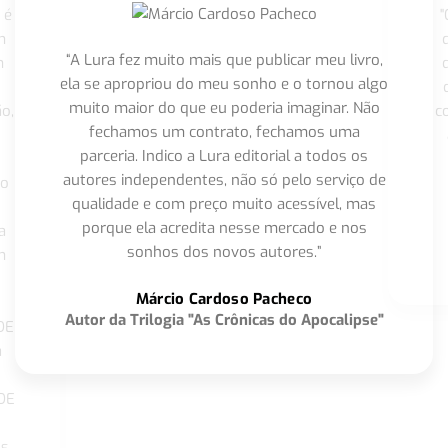
 é
"
m
“A Lura fez muito mais que publicar meu livro,
m
ela se apropriou do meu sonho e o tornou algo
muito maior do que eu poderia imaginar. Não
o,
c
fechamos um contrato, fechamos uma
parceria. Indico a Lura editorial a todos os
autores independentes, não só pelo serviço de
co
qualidade e com preço muito acessível, mas
porque ela acredita nesse mercado e nos
a
sonhos dos novos autores.”
m
o
Márcio Cardoso Pacheco
Autor da Trilogia "As Crônicas do Apocalipse"
DE
a
DE
os