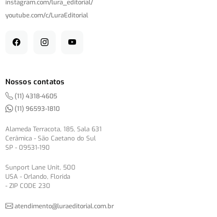
instagram.com/
lura_editorial/
youtube.com/
c/
LuraEditorial
Nossos contatos
(11) 4318-4605
(11) 96593-1810
Alameda Terracota, 185, Sala 631
Cerâmica - São Caetano do Sul
SP - 09531-190
Sunport Lane Unit, 500
USA - Orlando, Florida
- ZIP CODE 230
atendimento@luraeditorial.com.br