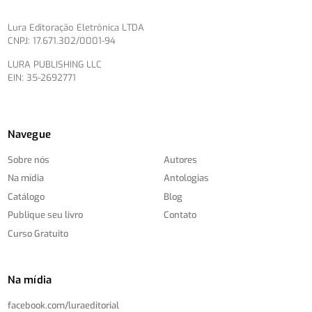
Lura Editoração Eletrônica LTDA
CNPJ: 17.671.302/0001-94
LURA PUBLISHING LLC
EIN: 35-2692771
Navegue
Sobre nós
Autores
Na mídia
Antologias
Catálogo
Blog
Publique seu livro
Contato
Curso Gratuito
Na mídia
facebook.com/
luraeditorial