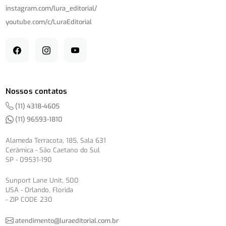
instagram.com/
lura_editorial/
youtube.com/
c/
LuraEditorial
Nossos contatos
(11) 4318-4605
(11) 96593-1810
Alameda Terracota, 185, Sala 631
Cerâmica - São Caetano do Sul
SP - 09531-190
Sunport Lane Unit, 500
USA - Orlando, Florida
- ZIP CODE 230
atendimento@luraeditorial.com.br