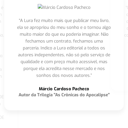
 é
"
m
“A Lura fez muito mais que publicar meu livro,
m
ela se apropriou do meu sonho e o tornou algo
muito maior do que eu poderia imaginar. Não
o,
c
fechamos um contrato, fechamos uma
parceria. Indico a Lura editorial a todos os
autores independentes, não só pelo serviço de
co
qualidade e com preço muito acessível, mas
porque ela acredita nesse mercado e nos
a
sonhos dos novos autores.”
m
o
Márcio Cardoso Pacheco
Autor da Trilogia "As Crônicas do Apocalipse"
DE
a
DE