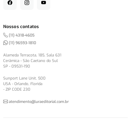
Nossos contatos
(11) 4318-4605
(11) 96593-1810
Alameda Terracota, 185, Sala 631
Cerâmica - São Caetano do Sul
SP - 09531-190
Sunport Lane Unit, 500
USA - Orlando, Florida
- ZIP CODE 230
atendimento@luraeditorial.com.br