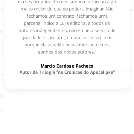
ela se apropriou do meu sonho e o tornou algo
muito maior do que eu poderia imaginar. Não
o,
c
fechamos um contrato, fechamos uma
parceria. Indico a Lura editorial a todos os
autores independentes, não só pelo serviço de
co
qualidade e com preço muito acessível, mas
porque ela acredita nesse mercado e nos
a
sonhos dos novos autores.”
m
o
Márcio Cardoso Pacheco
Autor da Trilogia "As Crônicas do Apocalipse"
DE
a
DE
os