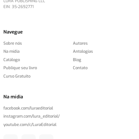
LURA PUBLISHING LLC
EIN: 35-2692771
Navegue
Sobre nós
Autores
Na mídia
Antologias
Catálogo
Blog
Publique seu livro
Contato
Curso Gratuito
Na mídia
facebook.com/
luraeditorial
instagram.com/
lura_editorial/
youtube.com/
c/
LuraEditorial