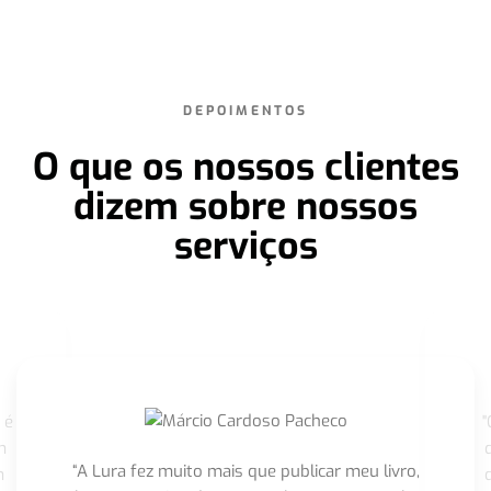
DEPOIMENTOS
O que os nossos clientes
dizem sobre nossos
serviços
 é
"
m
“A Lura fez muito mais que publicar meu livro,
m