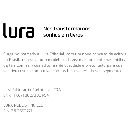
Nós transformamos
sonhos em livros
Surge no mercado a Lura Editorial, com um novo conceito de editora
no Brasil, inspirada num modelo cada vez mais presente nas mídias
digitais com serviços editoriais de qualidade e preço justo para que
seu livro esteja compatível com os best-sellers do seu segmento.
Lura Editoração Eletrônica LTDA
CNPJ: 17.671.302/0001-94
LURA PUBLISHING LLC
EIN: 35-2692771