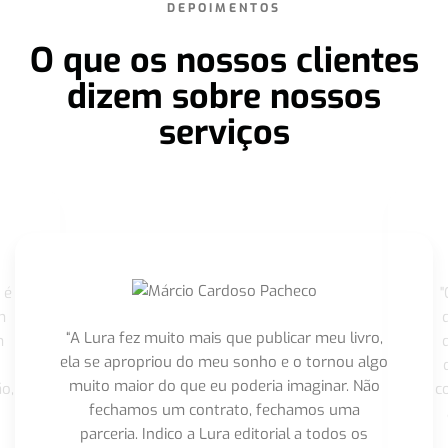
DEPOIMENTOS
O que os nossos clientes
dizem sobre nossos
serviços
 é
"
m
“A Lura fez muito mais que publicar meu livro,
m
ela se apropriou do meu sonho e o tornou algo
muito maior do que eu poderia imaginar. Não
o,
c
fechamos um contrato, fechamos uma
parceria. Indico a Lura editorial a todos os