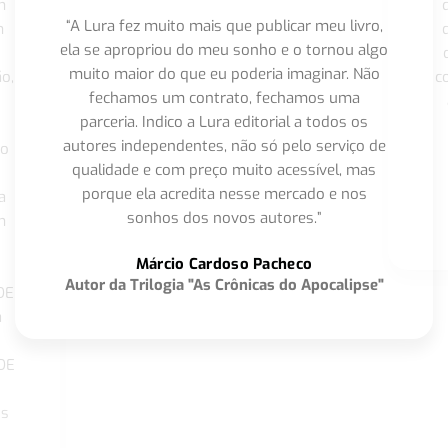
m
“A Lura fez muito mais que publicar meu livro,
m
ela se apropriou do meu sonho e o tornou algo
muito maior do que eu poderia imaginar. Não
o,
c
fechamos um contrato, fechamos uma
parceria. Indico a Lura editorial a todos os
autores independentes, não só pelo serviço de
co
qualidade e com preço muito acessível, mas
porque ela acredita nesse mercado e nos
a
sonhos dos novos autores.”
m
o
Márcio Cardoso Pacheco
Autor da Trilogia "As Crônicas do Apocalipse"
DE
a
DE
os