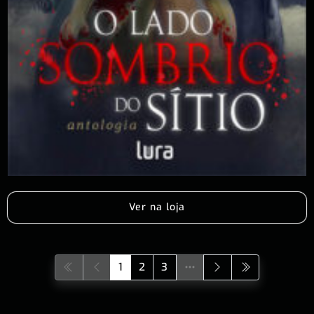
Ver na loja
1
2
3