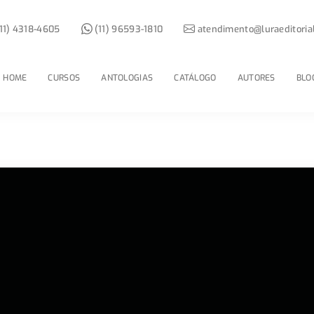
11) 4318-4605
(11) 96593-1810
atendimento@luraeditoria
HOME
CURSOS
ANTOLOGIAS
CATÁLOGO
AUTORES
BLO