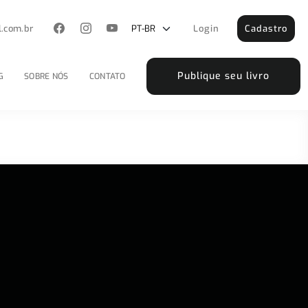
l.com.br
Login
Cadastro
Publique seu livro
G
SOBRE NÓS
CONTATO