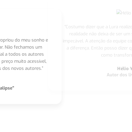
"Costumo dizer que a Lura realiz
realidade não deixa de ser um
apropriou do meu sonho e
impecável. A atenção da equipe 
nar. Não fechamos um
a diferença. Então posso dizer q
ial a todos os autores
como transform
 preço muito acessível,
 dos novos autores.”
Hélio 
Autor dos li
alipse"