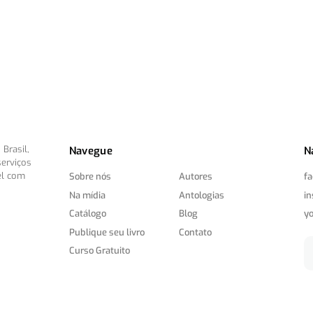
Brasil,
Navegue
N
serviços
el com
Sobre nós
Autores
f
Na mídia
Antologias
i
Catálogo
Blog
y
Publique seu livro
Contato
Curso Gratuito