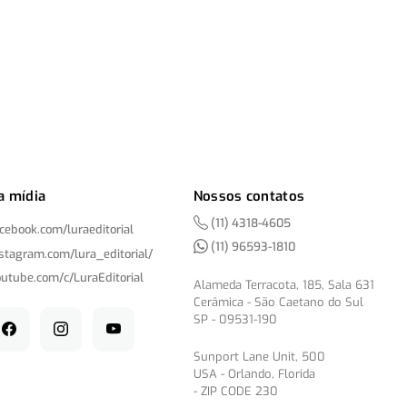
a mídia
Nossos contatos
(11) 4318-4605
acebook.com/
luraeditorial
(11) 96593-1810
nstagram.com/
lura_editorial/
outube.com/
c/
LuraEditorial
Alameda Terracota, 185, Sala 631
Cerâmica - São Caetano do Sul
SP - 09531-190
Sunport Lane Unit, 500
USA - Orlando, Florida
- ZIP CODE 230