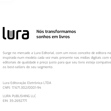
Nós transformamos
sonhos em livros
Surge no mercado a Lura Editorial, com um novo conceito de editora no 
inspirada num modelo cada vez mais presente nas mídias digitais com 
editoriais de qualidade e preço justo para que seu livro esteja compatív
os best-sellers do seu segmento.
Lura Editoração Eletrônica LTDA
CNPJ: 17.671.302/0001-94
LURA PUBLISHING LLC
EIN: 35-2692771