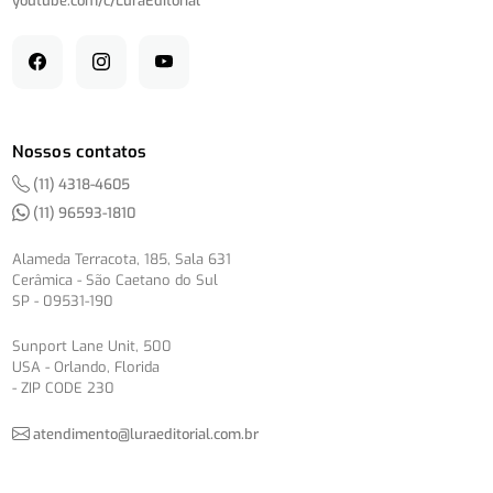
youtube.com/
c/
LuraEditorial
Nossos contatos
(11) 4318-4605
(11) 96593-1810
Alameda Terracota, 185, Sala 631
Cerâmica - São Caetano do Sul
SP - 09531-190
Sunport Lane Unit, 500
USA - Orlando, Florida
- ZIP CODE 230
atendimento@luraeditorial.com.br