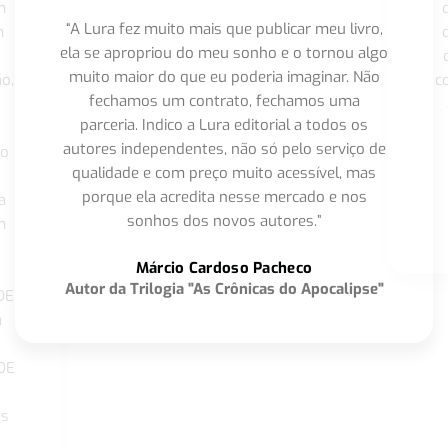
m
“A Lura fez muito mais que publicar meu livro,
m
ela se apropriou do meu sonho e o tornou algo
muito maior do que eu poderia imaginar. Não
o,
c
fechamos um contrato, fechamos uma
parceria. Indico a Lura editorial a todos os
autores independentes, não só pelo serviço de
co
qualidade e com preço muito acessível, mas
porque ela acredita nesse mercado e nos
a
sonhos dos novos autores.”
m
o
Márcio Cardoso Pacheco
Autor da Trilogia "As Crônicas do Apocalipse"
DE
a
DE
os