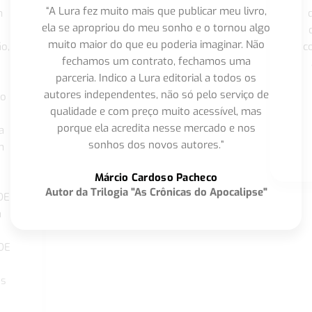
“A Lura fez muito mais que publicar meu livro,
m
ela se apropriou do meu sonho e o tornou algo
muito maior do que eu poderia imaginar. Não
o,
c
fechamos um contrato, fechamos uma
parceria. Indico a Lura editorial a todos os
autores independentes, não só pelo serviço de
co
qualidade e com preço muito acessível, mas
porque ela acredita nesse mercado e nos
a
sonhos dos novos autores.”
m
o
Márcio Cardoso Pacheco
Autor da Trilogia "As Crônicas do Apocalipse"
DE
a
DE
os