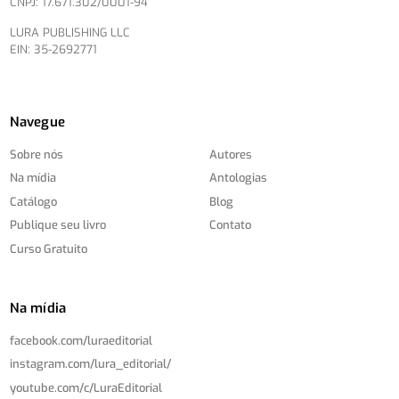
CNPJ: 17.671.302/0001-94
LURA PUBLISHING LLC
EIN: 35-2692771
Navegue
Sobre nós
Autores
Na mídia
Antologias
Catálogo
Blog
Publique seu livro
Contato
Curso Gratuito
Na mídia
facebook.com/
luraeditorial
instagram.com/
lura_editorial/
youtube.com/
c/
LuraEditorial