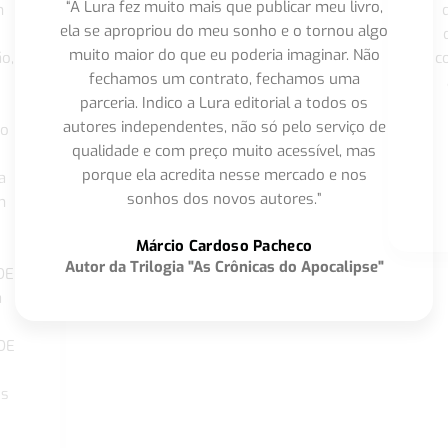
“A Lura fez muito mais que publicar meu livro,
m
ela se apropriou do meu sonho e o tornou algo
muito maior do que eu poderia imaginar. Não
o,
c
fechamos um contrato, fechamos uma
parceria. Indico a Lura editorial a todos os
autores independentes, não só pelo serviço de
co
qualidade e com preço muito acessível, mas
porque ela acredita nesse mercado e nos
a
sonhos dos novos autores.”
m
o
Márcio Cardoso Pacheco
Autor da Trilogia "As Crônicas do Apocalipse"
DE
a
DE
os