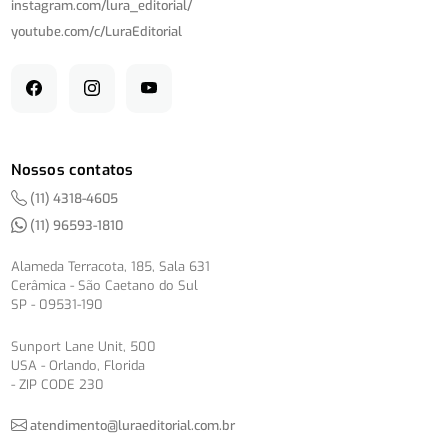
instagram.com/
lura_editorial/
youtube.com/
c/
LuraEditorial
Nossos contatos
(11) 4318-4605
(11) 96593-1810
Alameda Terracota, 185, Sala 631
Cerâmica - São Caetano do Sul
SP - 09531-190
Sunport Lane Unit, 500
USA - Orlando, Florida
- ZIP CODE 230
atendimento@luraeditorial.com.br