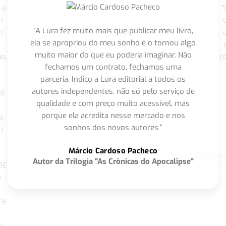
 é
"
m
“A Lura fez muito mais que publicar meu livro,
m
ela se apropriou do meu sonho e o tornou algo
muito maior do que eu poderia imaginar. Não
o,
c
fechamos um contrato, fechamos uma
parceria. Indico a Lura editorial a todos os
autores independentes, não só pelo serviço de
co
qualidade e com preço muito acessível, mas
porque ela acredita nesse mercado e nos
a
sonhos dos novos autores.”
m
o
Márcio Cardoso Pacheco
Autor da Trilogia "As Crônicas do Apocalipse"
DE
a
DE
os