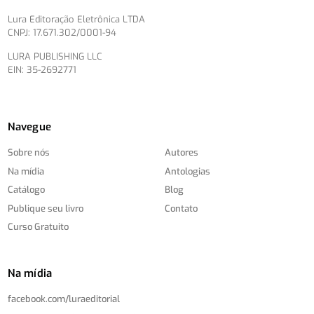
Lura Editoração Eletrônica LTDA
CNPJ: 17.671.302/0001-94
LURA PUBLISHING LLC
EIN: 35-2692771
Navegue
Sobre nós
Autores
Na mídia
Antologias
Catálogo
Blog
Publique seu livro
Contato
Curso Gratuito
Na mídia
facebook.com/
luraeditorial