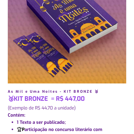
As Mil e Uma Noites - KIT BRONZE 🥉
🥉KIT BRONZE
=
R$ 447,00
(Exemplo de R$ 44,70 a unidade)
Contém:
1 Texto a ser publicado;
🏆
P
articipação no concurso literário com