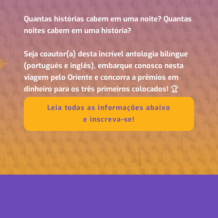
Quantas histórias cabem em uma noite? Quantas
noites cabem em uma história?
Seja coautor(a) desta incrível antologia bilíngue
(português e inglês), embarque conosco nesta
viagem pelo Oriente e concorra a prêmios em
dinheiro para os três primeiros colocados!
🏆
Leia todas as informações abaixo
e inscreva-se!