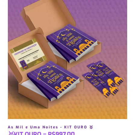
As Mil e Uma Noites - KIT OURO 🥇
🥇KIT OURO
=
R$997,00