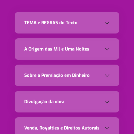
TEMA e REGRAS do Texto
A Origem das Mil e Uma Noites
Sobre a Premiação em Dinheiro
Divulgação da obra
Venda, Royalties e Direitos Autorais